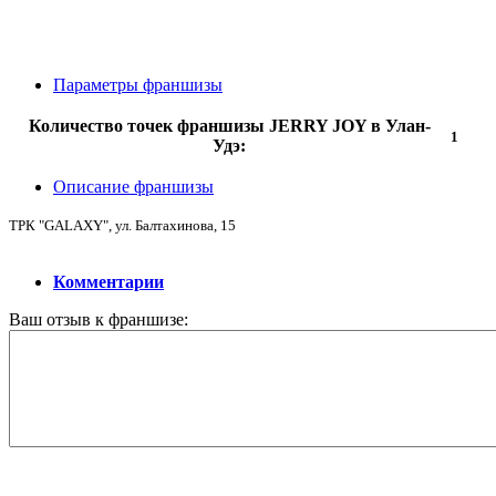
Параметры франшизы
Количество точек франшизы JERRY JOY в Улан-
1
Удэ:
Описание франшизы
ТРК "GALAXY", ул. Балтахинова, 15
Комментарии
Ваш отзыв к франшизе: