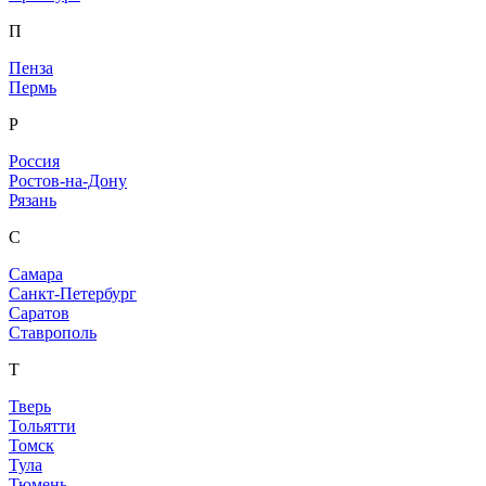
П
Пенза
Пермь
Р
Россия
Ростов-на-Дону
Рязань
С
Самара
Санкт-Петербург
Саратов
Ставрополь
Т
Тверь
Тольятти
Томск
Тула
Тюмень